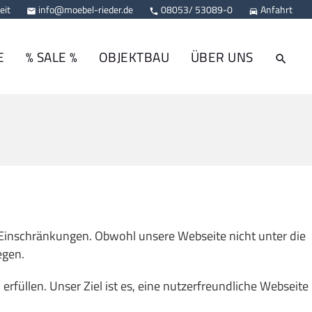
eit
info@moebel-rieder.de
08053/ 53089-0
Anfahrt



E
% SALE %
OBJEKTBAU
ÜBER UNS
n Einschränkungen. Obwohl unsere Webseite nicht unter die
egen.
erfüllen. Unser Ziel ist es, eine nutzerfreundliche Webseite