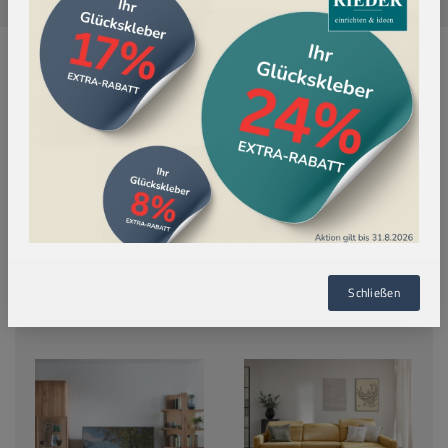
WOHNWELTEN
Entdecke unsere Wohnwelten: Von gemütlichen
Polstermöbeln über erholsame Schlafzimmer und
einladende Speisebereiche bis hin zu stilvollen
Wohnzimmermöbeln. Finde alles, um dein
Zuhause in einen Ort der Entspannung und des
Genusses zu verwandeln – besuche uns und
Schließen
tauche ein in inspirierende Wohnideen!