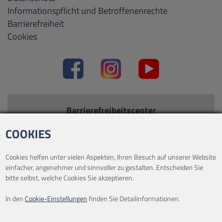
Informationspflicht und Betroffenenrechte
Barrierefreiheit
Cookies
Barrierefreiheitscenter
Kontrastmodus
-
Standard
COOKIES
Text vergrößern
-
Text verkleinern
Cookies helfen unter vielen Aspekten, Ihren Besuch auf unserer Website
einfacher, angenehmer und sinnvoller zu gestalten. Entscheiden Sie
bitte selbst, welche Cookies Sie akzeptieren.
In den
Cookie-Einstellungen
finden Sie Detailinformationen.
ÖFFNUNGSZEITEN