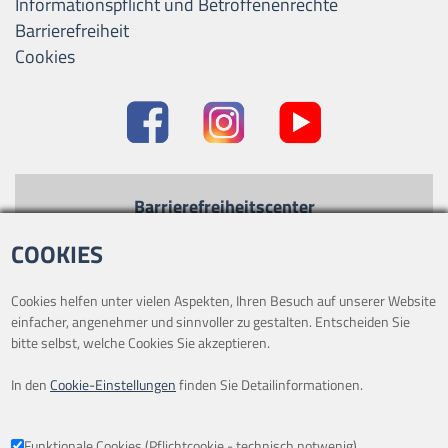
Informationspflicht und Betroffenenrechte
Barrierefreiheit
Cookies
Barrierefreiheitscenter
Kontrastmodus
-
Standard
COOKIES
Text vergrößern
-
Text verkleinern
Cookies helfen unter vielen Aspekten, Ihren Besuch auf unserer Website
einfacher, angenehmer und sinnvoller zu gestalten. Entscheiden Sie
bitte selbst, welche Cookies Sie akzeptieren.
In den
Cookie-Einstellungen
finden Sie Detailinformationen.
ÖFFNUNGSZEITEN
Mo. - Fr.: 09.00 - 18.00 Uhr
Funktionale Cookies (Pflichtcookie - technisch notwenig)